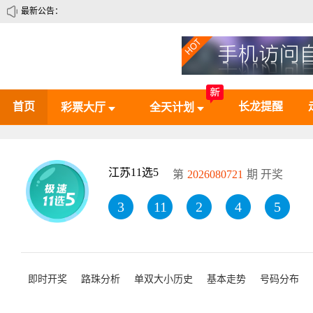
最新公告：
首页
长龙提醒
彩票大厅
全天计划
江苏11选5
第
2026080721
期 开奖
3
11
2
4
5
即时开奖
路珠分析
单双大小历史
基本走势
号码分布