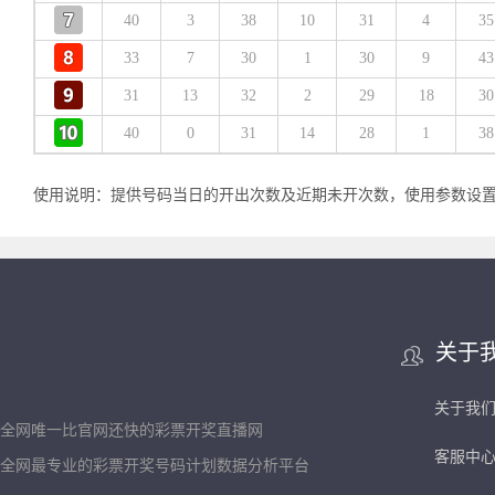
40
3
38
10
31
4
35
33
7
30
1
30
9
43
31
13
32
2
29
18
30
40
0
31
14
28
1
38
使用说明：提供号码当日的开出次数及近期未开次数，使用参数设置可
关于
关于我
全网唯一比官网还快的彩票开奖直播网
客服中
全网最专业的彩票开奖号码计划数据分析平台