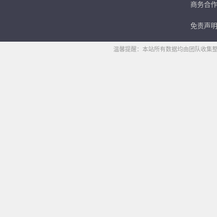
商务合
免责声
温馨提醒：本站所有数据均由团队收集整