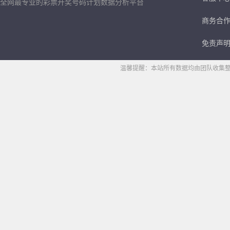
全网最专业的彩票开奖号码计划数据分析平台
商务合
免责声
温馨提醒：本站所有数据均由团队收集整