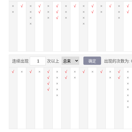
√
×
√
×
√
×
√
×
√
×
√
×
√
×
√
√
×
×
√
×
√
×
×
√
×
×
√
√
×
×
√
×
×
×
×
×
连续出现
次以上
出现的次数为:
×
√
×
√
×
√
×
√
×
√
×
√
×
√
×
√
×
√
×
×
√
×
√
×
×
√
×
×
×
×
×
×