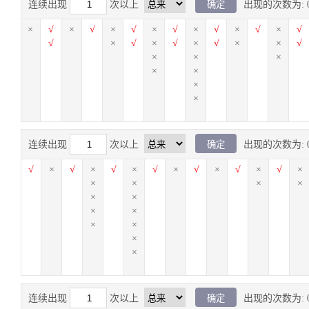
连续出现
次以上
出现的次数为:
√
×
√
×
√
×
√
×
√
×
√
×
√
×
√
√
√
×
√
×
√
×
√
×
×
√
×
×
×
×
×
×
×
连续出现
次以上
出现的次数为:
×
√
×
√
×
√
×
√
×
√
×
√
×
√
×
×
×
×
×
×
×
×
×
×
×
×
×
连续出现
次以上
出现的次数为: