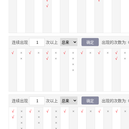
√
√
√
连续出现
次以上
出现的次数为:
×
√
×
√
×
√
×
√
×
√
×
√
×
√
×
×
×
√
×
×
√
×
×
×
×
×
×
连续出现
次以上
出现的次数为:
×
√
×
√
×
√
×
√
×
√
×
√
×
√
×
√
×
×
×
×
×
×
×
×