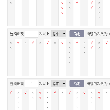
×
√
×
√
√
×
√
×
√
×
√
×
×
连续出现
次以上
出现的次数为:
√
×
√
×
√
×
√
×
√
×
√
×
√
×
√
×
×
×
√
×
×
×
×
×
连续出现
次以上
出现的次数为:
×
√
×
√
×
√
×
√
×
√
×
√
×
√
×
×
×
√
×
×
×
√
×
×
×
×
×
×
×
×