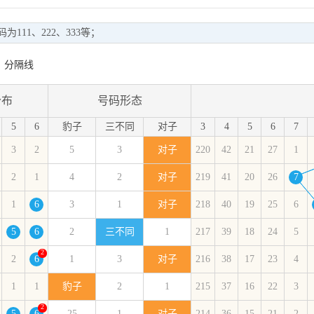
111、222、333等；
如中奖号码为121、112、211等。
分隔线
136、624等。
分布
号码形态
5
6
豹子
三不同
对子
3
4
5
6
7
清晰。
3
2
5
3
对子
220
42
21
27
1
次数。
均遗漏＝统计期内的总遗漏数/(出现次数+1)）。
2
1
4
2
对子
219
41
20
26
7
值。
1
6
3
1
对子
218
40
19
25
6
大值。
5
6
2
三不同
1
217
39
18
24
5
2
2
6
1
3
对子
216
38
17
23
4
1
1
豹子
2
1
215
37
16
22
3
2
5
6
25
1
对子
214
36
15
21
2