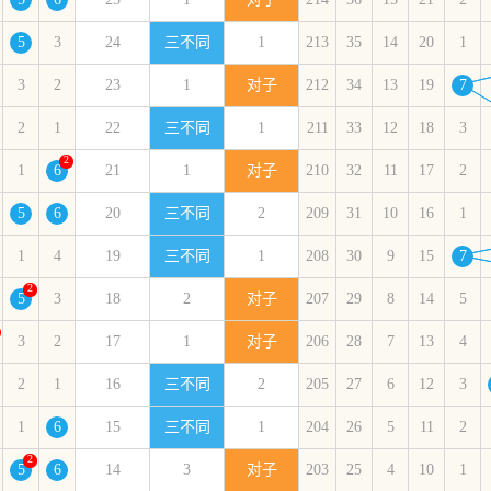
5
3
24
三不同
1
213
35
14
20
1
3
2
23
1
对子
212
34
13
19
7
2
1
22
三不同
1
211
33
12
18
3
2
1
6
21
1
对子
210
32
11
17
2
5
6
20
三不同
2
209
31
10
16
1
1
4
19
三不同
1
208
30
9
15
7
2
5
3
18
2
对子
207
29
8
14
5
3
2
17
1
对子
206
28
7
13
4
2
1
16
三不同
2
205
27
6
12
3
1
6
15
三不同
1
204
26
5
11
2
2
5
6
14
3
对子
203
25
4
10
1