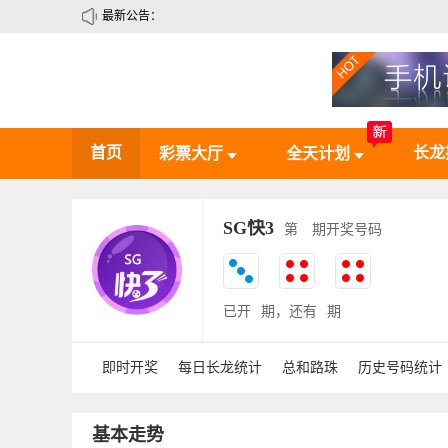
最新公告：
首页
长龙
彩票大厅
全天计划
SG快3
第
期开奖号码
已开
期，还有
期
即时开奖
每日长龙统计
总和路珠
历史号码统计
基本走势