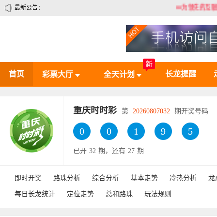
最新公告：
80为领先的互联网
首页
长龙提醒
彩票大厅
全天计划
重庆时时彩
第
20260807032
期开奖号码
0
0
1
9
5
已开
32
期，还有
27
期
即时开奖
路珠分析
综合分析
基本走势
冷热分析
龙
每日长龙统计
定位走势
总和路珠
玩法规则