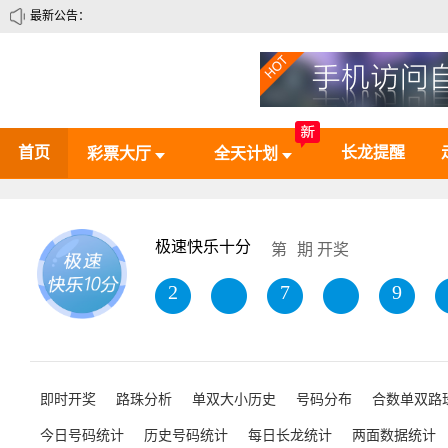
最新公告：
首页
长龙提醒
彩票大厅
全天计划
极速快乐十分
第
期 开奖
8
2
6
8
3
即时开奖
路珠分析
单双大小历史
号码分布
合数单双路
今日号码统计
历史号码统计
每日长龙统计
两面数据统计