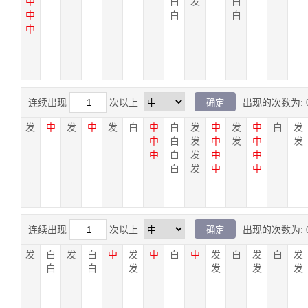
白
中
白
发
白
中
白
白
中
连续出现
次以上
出现的次数为:
中
发
中
发
中
发
白
中
白
发
中
发
中
白
发
中
白
发
中
发
中
发
中
白
发
中
中
白
发
中
中
连续出现
次以上
出现的次数为:
中
发
白
发
白
中
发
中
白
中
发
白
发
白
发
白
白
发
发
发
发