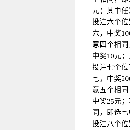
元；其中任
投注六个位
六，中奖
1
意四个相同
中奖10元
投注七个位
七，中奖
2
意五个相同
中奖25元
同，即选七
投注八个位