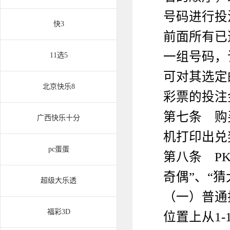
号码进行投
快3
前面所有已
一组号码，
11选5
可对其选定
北京快乐8
彩票的投注金
第七条 购
广西快乐十分
机打印出兑
pc蛋蛋
第八条
P
奇偶”、“
超级大乐透
（一）普通
福彩3D
位置上从
1