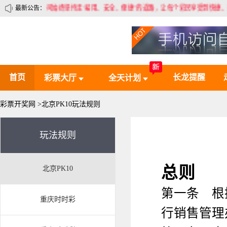
司，公司始终坚持走“易用、安全、便捷”的道路，让每个彩民享受到快捷、安全、
最新公告：
首页
长龙提醒
彩票大厅
全天计划
彩票开奖网 >北京PK10玩法规则
玩法规则
总则
北京PK10
第一条 根
重庆时时彩
行销售管理