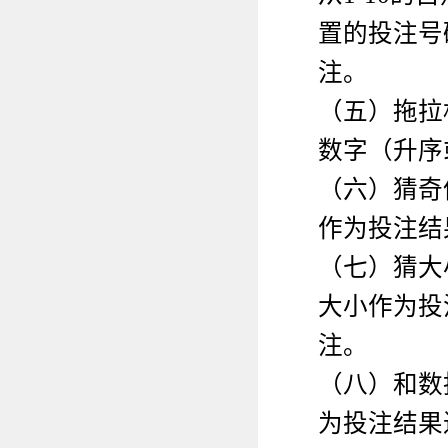
置的投注号
注。
（五）拖拉
数字（升序
（六）猜奇
作为投注结
（七）猜大
大小作为投
注。
（八）和数
为投注结果