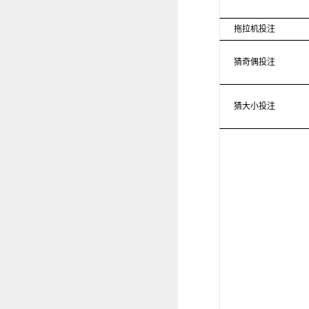
拖拉机投注
猜奇偶投注
猜大小投注