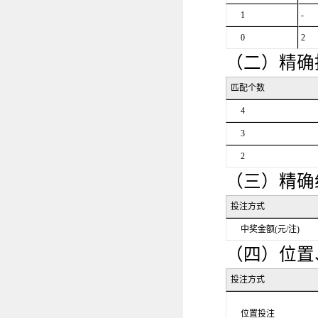
1
-
0
2
（二）精确
匹配个数
4
3
2
（三）精确
投注方式
中奖金额(元/注)
（四）位置
投注方式
位置投注